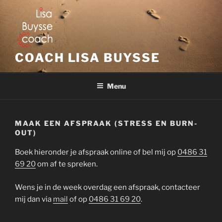
Ga
naar
de
inhoud
COACH LISA BUYSSE
Menu
MAAK EEN AFSPRAAK (STRESS EN BURN-
OUT)
Boek hieronder je afspraak online of bel mij op
0486 31
69 20
om af te spreken.
Wens je in de week overdag een afspraak, contacteer
mij dan via
mail
of op
0486 31 69 20
.